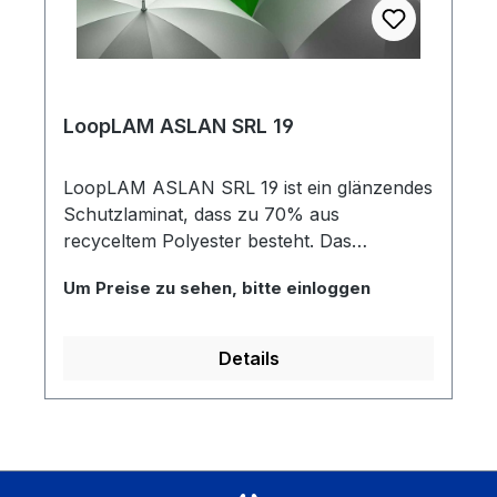
LoopLAM ASLAN SRL 19
LoopLAM ASLAN SRL 19 ist ein glänzendes
Schutzlaminat, dass zu 70% aus
recyceltem Polyester besteht. Das
recycelte Polyester wurde zerkleinert,
Um Preise zu sehen, bitte einloggen
gesäubert und anschließend zur
umweltschonenden ASLAN SRL 19
weiterverarbeitet. Das Laminat ist mit einem
Details
wasserbasierenden Kleber ausgestattet und
sorgt somit für eine umweltfreundliche
Kombination aus Folie und Kleber. Das
PVC-freie Laminat eignet sich hervorragend
für die Verklebung auf ebenen und glatten