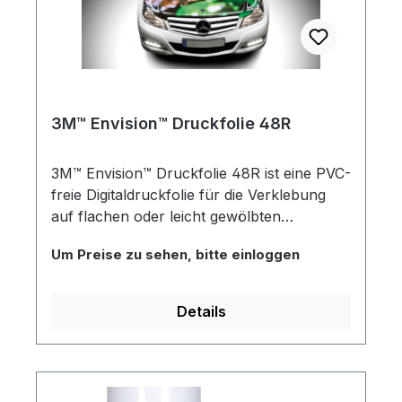
3M™ Envision™ Schutzlaminat 8048G und
8050M
3M™ Envision™ Druckfolie 48R
3M™ Envision™ Druckfolie 48R ist eine PVC-
freie Digitaldruckfolie für die Verklebung
auf flachen oder leicht gewölbten
Oberflächen. Bei hohen Temperaturen
Um Preise zu sehen, bitte einloggen
bleibt die matte, weiße Druckfolie
dimensionsstabil und behält auch bei
niedrigen Temperaturen ihre Elastizität.
Details
Durch den Einsatz der 3M™ Envision™
Druckfolie 48R erzielen Sie
beeindruckende Farbintensität und
gestochen scharfe Klarheit bei der