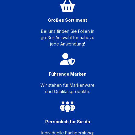
Untergründen im Innen- und
Außenbereich. In Kombination mit der
Polyester-Digitaldruckfolie LoopPET
Großes Sortiment
ASLAN DRL 19 entsteht ein Verbund aus
wiederverwerteten Rohstoffen, der PVC-
Bei uns finden Sie Folien in
großer Auswahl für nahezu
frei, umweltfreundlich und zukunftsweisend
jede Anwendung!
ist.
Führende Marken
Wir stehen für Markenware
und Qualitätsprodukte.
Persönlich für Sie da
Individuelle Fachberatung: