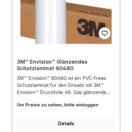
3M™ Envision™ Glänzendes
Schutzlaminat 8048G
3M™ Envision™ 8048G ist ein PVC-freies
Schutzlaminat für den Einsatz mit 3M™
Envision™ Druckfolie 48. Das glänzende
Laminat schützt Ihre Grafiken und Drucke
Um Preise zu sehen, bitte einloggen
vor schädlichen UV-Strahlen,
Verschmutzung und Beschädigungen.
Durch seine flexiblen Eigenschaften passt
Details
sich das Schutzlaminat ideal an einfache