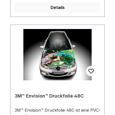
niedrigen Temperaturen elastisch. Mit der
Details
3M™ Envision™ Druckfolie 48 können Sie
Grafiken, Bilder und Texte mit
beeindruckender Farbintensität und
gestochen scharfer Klarheit präsentieren.
Die umweltfreundliche Folie verfügt über
einen permanenten Kleber und lässt sich
mit Solvent-, Latex-, Resin- und UV-Tinten
bedrucken. Laminatempfehlung: 3M™
Envision™ Schutzlaminat 8048G und
8050M
3M™ Envision™ Druckfolie 48C
3M™ Envision™ Druckfolie 48C ist eine PVC-