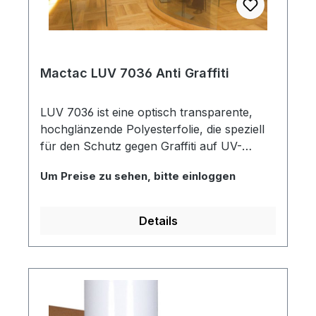
Mactac LUV 7036 Anti Graffiti
LUV 7036 ist eine optisch transparente,
hochglänzende Polyesterfolie, die speziell
für den Schutz gegen Graffiti auf UV-
Drucken entwickelt wurde. Die Folie ist
Um Preise zu sehen, bitte einloggen
besonders widerstandsfähig gegen
Reinigungsmittel und organische
Lösungsmittel wie Methanol und Aceton.
Details
Daher ist das Abwaschen der Folie mit
geeigneten Graffiti-Entfernern möglich.