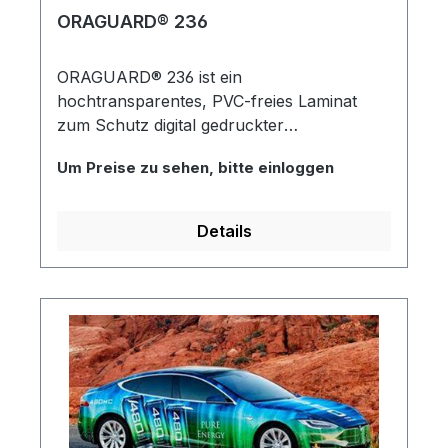
ORAGUARD® 236
ORAGUARD® 236 ist ein
hochtransparentes, PVC-freies Laminat
zum Schutz digital gedruckter
Großbildformate in der Innen- und
Um Preise zu sehen, bitte einloggen
kurzfristigen Außenanwendung.
Insbesondere empfohlen in Kombination
mit Orajet 3174.
Details