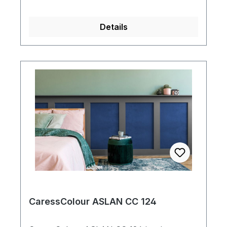
angenehmen Haptik. Die DecoSilky ist für
glatte Untergründe im Innenbereich
Details
geeignet und kann mit Eco-Solvent, Latex
und UV-Tinten bedruckt werden.
CaressColour ASLAN CC 124