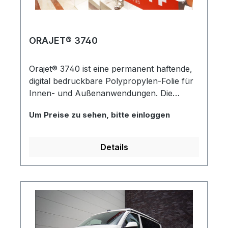
ORAJET® 3740
Orajet® 3740 ist eine permanent haftende,
digital bedruckbare Polypropylen-Folie für
Innen- und Außenanwendungen. Die
Digitaldruckfolie verfügt über einen
Um Preise zu sehen, bitte einloggen
wasserbasierten und lösungsmittelfreien
Haftklebstoff. Die matte Oberfläche der
Folie ist mit einer zusätzlichen Beschichtung
Details
versehen, die die Bedruckbarkeit der PVC-
freien Folie verbessert. Laminatempfehlung:
Oraguard 236