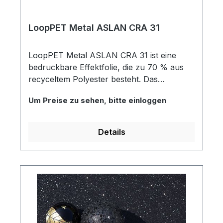
LoopPET Metal ASLAN CRA 31
LoopPET Metal ASLAN CRA 31 ist eine
bedruckbare Effektfolie, die zu 70 % aus
recyceltem Polyester besteht. Das
recycelte Polyester wurde zerkleinert,
Um Preise zu sehen, bitte einloggen
gesäubert und anschließend wieder zu
einer hochwertigen Digitaldruckfolie
weiterverarbeitet. Neben dem recyceltem
Details
Folienmaterial verfügt die PVC-freie Folie
über einen umweltfreundlichen,
wasserbasierenden Polyacrylatklebstoff,
der ideal für den Einsatz auf glatten und
ebenen Untergründen ist. Der beidseitige
Metalleffekt macht die LoopPET Metal
ASLAN CRA 31 außerdem besonders
interessant für Anwendungen auf