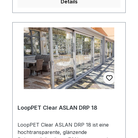
Details
Brillanz und Farbintensität Ihrer Grafiken
bewahrt. Da es kein PVC und keine
lösemittelhaltigen Klebstoffe enthält,
werden keine schädlichen Dämpfe
freigesetzt, was zu einer geringeren
Umweltauswirkung führt.
LoopPET Clear ASLAN DRP 18
LoopPET Clear ASLAN DRP 18 ist eine
hochtransparente, glänzende