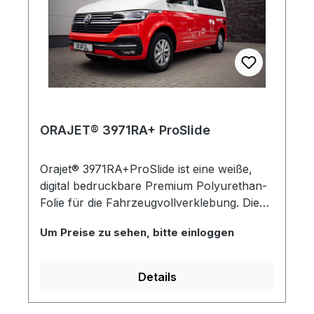
ORAJET® 3971RA+ ProSlide
Orajet® 3971RA+ProSlide ist eine weiße,
digital bedruckbare Premium Polyurethan-
Folie für die Fahrzeugvollverklebung. Die
gegossene, PVC-freie Digitaldruckfolie mit
Um Preise zu sehen, bitte einloggen
glänzender Oberfläche überzeugt mit
höchster Brillanz und einer
hervorragenden Haltbarkeit im
Details
Außenbereich. Lufteinschlüsse lassen sich
dank der integrierten RapidAir-Struktur