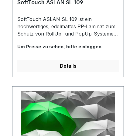
SoftTouch ASLAN SL 109
SoftTouch ASLAN SL 109 ist ein
hochwertiges, edelmattes PP-Laminat zum
Schutz von RollUp- und PopUp-Systemen.
Das SoftTouch Schutzlaminat verleiht Ihren
Um Preise zu sehen, bitte einloggen
Drucken nicht nur eine edle Haptik,
sondern sorgt auch für eine Steigerung der
Farbbrillanz und schützt sie effektiv vor
Details
unschönen Kratzern. Durch die matte
Oberfläche dieses Laminats werden
störende Reflexionen minimiert, was sie zur
idealen Wahl für Anwendungen in
Umgebungen mit wechselnden
Lichtverhältnissen macht.