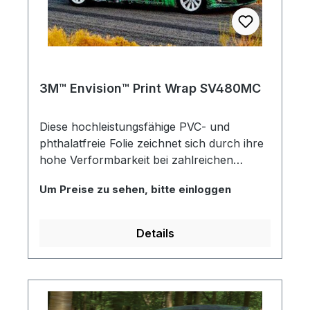
3M™ Envision™ Print Wrap SV480MC
Diese hochleistungsfähige PVC- und
phthalatfreie Folie zeichnet sich durch ihre
hohe Verformbarkeit bei zahlreichen
Langzeitanwendungen aus, z. B. für Innen-
Um Preise zu sehen, bitte einloggen
und Außenwerbung, Fahrzeugwerbung
sowie Verklebung auf Wasserfahrzeugen
und strukturierten Wänden. Aufgrund ihrer
Details
hervorragenden Anpassungsfähigkeit ist sie
auch für die Verklebung auf Fahrzeugen
mit tiefen Sicken und Verformungen
geeignet. Ausgestattet mit der 3M™
Controltac™-Technologie wird bei der