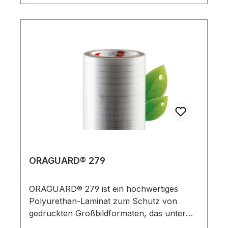
Kurven und flache Untergründe an. Es ist
frei von PVC und lösemittelhaltigen
Klebstoffen, was bedeutet, dass es keine
schädlichen Dämpfe freisetzt und weniger
Auswirkungen auf die Umwelt hat.
ORAGUARD® 279
ORAGUARD® 279 ist ein hochwertiges
Polyurethan-Laminat zum Schutz von
gedruckten Großbildformaten, das unter
anderem in Verbindung mit der Orajet®