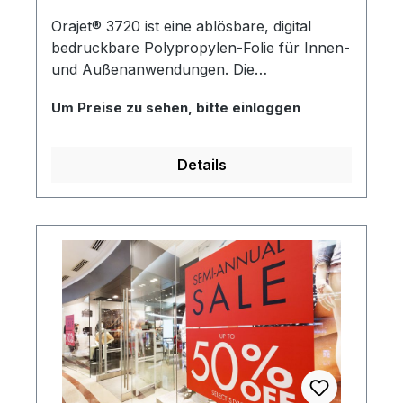
Orajet® 3720 ist eine ablösbare, digital
bedruckbare Polypropylen-Folie für Innen-
und Außenanwendungen. Die
Digitaldruckfolie verfügt über einen
Um Preise zu sehen, bitte einloggen
wasserbasierten und lösungsmittelfreien
Haftklebstoff. Die matte Oberfläche der
PVC-freien Folie ist mit einer
Details
Oberflächenbeschichtung versehen, die zu
einer verbesserten Bedruckbarkeit beiträgt.
Laminatempfehlung: Oraguard 236