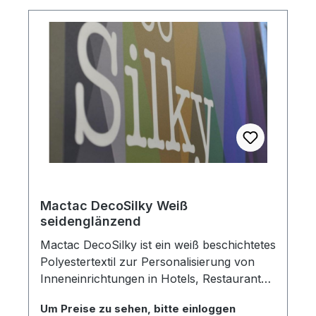
einfach herausstreichen. Die von Orafol
entwickelte ProSlide-Technologie
verbessert die Repositionierbarkeit der PU-
Folie und ermöglicht Ihnen somit ein
einfaches und schnelles Anbringen.
Laminatempfehlung: Oraguard 279
Mactac DecoSilky Weiß
seidenglänzend
Mactac DecoSilky ist ein weiß beschichtetes
Polyestertextil zur Personalisierung von
Inneneinrichtungen in Hotels, Restaurants
und vielen mehr. Die Textilfolie verfügt über
Um Preise zu sehen, bitte einloggen
eine einzigartige gewebte Struktur mit einer