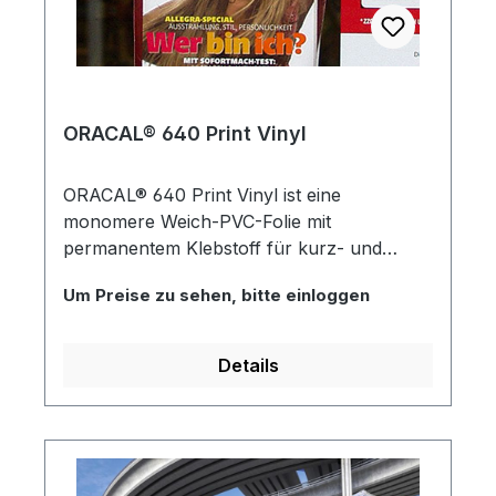
ORACAL® 640 Print Vinyl
ORACAL® 640 Print Vinyl ist eine
monomere Weich-PVC-Folie mit
permanentem Klebstoff für kurz- und
mittelfristige Markierungen, Beschriftungen
Um Preise zu sehen, bitte einloggen
und Dekorationen im Außenbereich. Im
Innenbereich nahezu unbegrenzt haltbar.
Empfohlen wird Siebdruck. Für Flexo- und
Details
UV-Offsetdruck sind Spezialfarben
erforderlich.