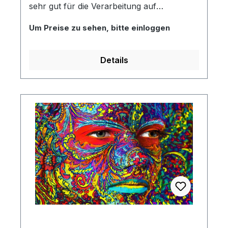
sehr gut für die Verarbeitung auf
Schneideplotteranlagen eignet. Sie wird für
Um Preise zu sehen, bitte einloggen
kurz- und mittelfristige Markierungen,
Beschriftungen und Dekorationen im
Außenbereich eingesetzt. Im Innenbereich
Details
nahezu unbegrenzt haltbar.