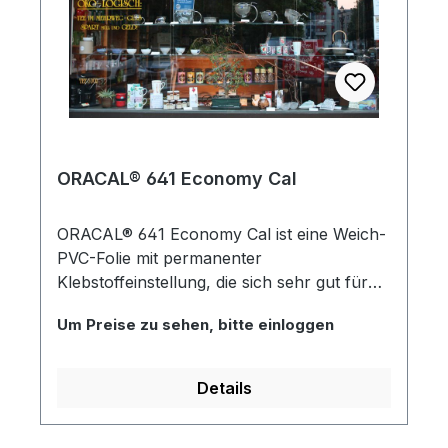
ORACAL® 641 Economy Cal
ORACAL® 641 Economy Cal ist eine Weich-
PVC-Folie mit permanenter
Klebstoffeinstellung, die sich sehr gut für
die Verarbeitung auf
Um Preise zu sehen, bitte einloggen
Schneideplotteranlagen eignet. Sie wird für
kurz- und mittelfristige Markierungen,
Beschriftungen und Dekorationen im
Details
Außenbereich eingesetzt. Im Innenbereich
nahezu unbegrenzt haltbar.