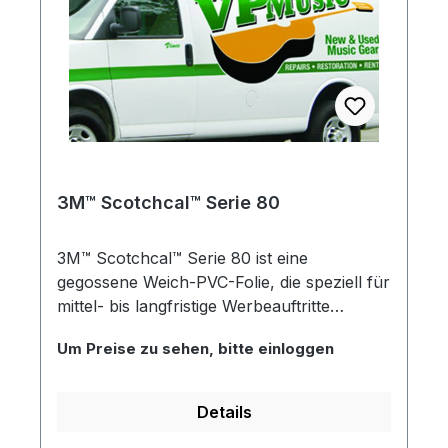
3M™ Scotchcal™ Serie 80
3M™ Scotchcal™ Serie 80 ist eine
gegossene Weich-PVC-Folie, die speziell für
mittel- bis langfristige Werbeauftritte
entwickelt wurde und bestens für die
Um Preise zu sehen, bitte einloggen
Verarbeitung am Flachbett- und
Rollenplotter geeignet ist.
Details