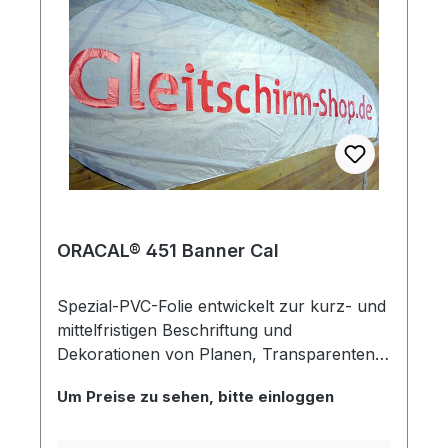
ORACAL® 451 Banner Cal
Spezial-PVC-Folie entwickelt zur kurz- und
mittelfristigen Beschriftung und
Dekorationen von Planen, Transparenten
und anderen Kunststoffoberflächen. Dabei
Um Preise zu sehen, bitte einloggen
wird generell Nassverklebung empfohlen.
Auch geeignet für den digitalen