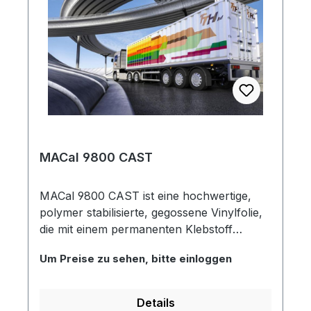
MACal 9800 CAST
MACal 9800 CAST ist eine hochwertige,
polymer stabilisierte, gegossene Vinylfolie,
die mit einem permanenten Klebstoff
beschichtet ist, der eine ausgezeichnete
Um Preise zu sehen, bitte einloggen
Dimensionsstabilität bietet. Bei langfristigen
grafischen Anwendungen arbeitet man mit
Hochleistungsfolien - nur so erhält man die
Details