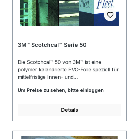
3M™ Scotchcal™ Serie 50
Die Scotchcal™ 50 von 3M™ ist eine
polymer kalandrierte PVC-Folie speziell für
mittelfristige Innen- und
Aussenanwendungen wie z.B.
Um Preise zu sehen, bitte einloggen
Fahrzeugwerbung, Schilder,
Schaufensterbeschriftungen, Grafiken und
Reklametafeln. Sie ist für Applikationen auf
Details
flachen bis leicht gewölbten Untergründen
ohne Nieten geeignet.