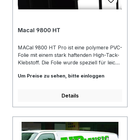
Macal 9800 HT
MACal 9800 HT Pro ist eine polymere PVC-
Folie mit einem stark haftenden High-Tack-
Klebstoff. Die Folie wurde speziell für leicht
poröse, aufgeraute oder auch
Um Preise zu sehen, bitte einloggen
niederenergetische Oberflächen entwickelt
und ist für den Einsatz im Innen- und
Außenbereich geeignet. Die Plottfolie
Details
schmiegt sich besonders gut an leichte
Wölbungen an und bietet Ihnen eine
ausgezeichnete Dimensionsstabilität.