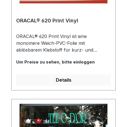
ORACAL® 620 Print Vinyl
ORACAL® 620 Print Vinyl ist eine
monomere Weich-PVC-Folie mit
ablösbarem Klebstoff für kurz- und
mittelfristige Markierungen, Beschriftungen
Um Preise zu sehen, bitte einloggen
und Dekorationen im Außenbereich. Im
Innenbereich nahezu unbegrenzt haltbar.
Empfohlen wird Siebdruck. Für Flexo- und
Details
UV-Offsetdruck sind Spezialfarben
erforderlich.