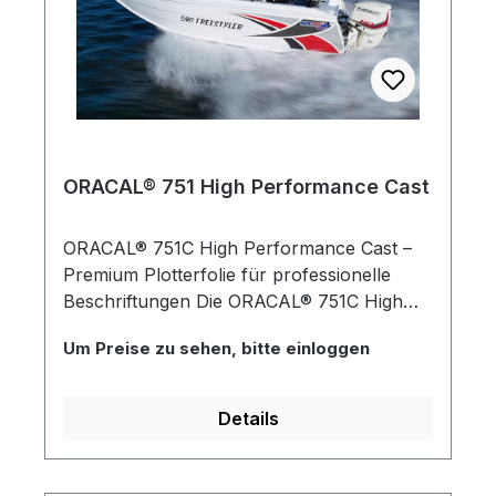
ORACAL® 751 High Performance Cast
ORACAL® 751C High Performance Cast –
Premium Plotterfolie für professionelle
Beschriftungen Die ORACAL® 751C High
Performance Cast gehört zu den
Um Preise zu sehen, bitte einloggen
beliebtesten gegossenen
Hochleistungsfolien für anspruchsvolle
Werbegrafiken, Fahrzeugbeschriftungen
Details
und langfristige Außenanwendungen. Die
gegossene, dimensionsstabile PVC-Folie
bietet hervorragende Schneid- und