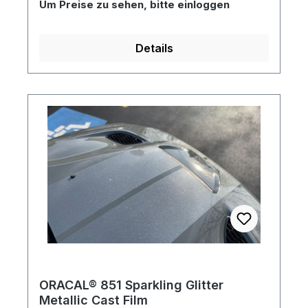
Um Preise zu sehen, bitte einloggen
sich durch einen ablösbaren
Acrylatklebstoff innerhalb von 2 Jahren
ohne Klebstoffrückstände ablösen.
Details
ORACAL® 851 Sparkling Glitter
Metallic Cast Film