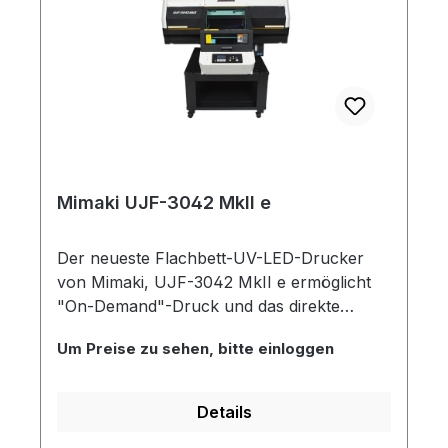
die viel Raum für Kreativität bieten und auf
vielen unterschiedlichen Medien einsetzbar
sind, wie z.B. Acryl, PVC, Glas, Aluminium,
Metall, Polyester, Leichtsoffplatten,
Polystyrol, Holz oder Stein.
Mimaki UJF-3042 MkII e
Der neueste Flachbett-UV-LED-Drucker
von Mimaki, UJF-3042 MkII e ermöglicht
"On-Demand"-Druck und das direkte
Bedrucken von 3D-Objekten mit höherer
Um Preise zu sehen, bitte einloggen
Produktivität und Benutzerfreundlichkeit.
Dieses neue Modell im Formaten A2 kann
nahezu alle Materialien bedrucken. Damit
Details
schaffen Sie den Raum für noch mehr