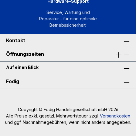
Hardware-Support
können mit einer einzigen Tintenrezeptur
auf verschiedenen Substraten drucken,
Service, Wartung und
was Ihre Anpassungsfähigkeit an sich
Reparatur - für eine optimale
ändernde Marktanforderungen erhöht. Die
Betriebssicherheit!
Roland VersaOBJECT MO-Serie ist die
Antwort auf die Bedürfnisse von
Kontakt
Unternehmen, die hochwertige, vielseitige
und produktive UV-Drucke realisieren
Öffnungszeiten
wollen. Mit dieser fortschrittlichen Lösung
können Sie Ihre Druckprojekte auf das
Auf einen Blick
nächste Level heben und neue
Fodig
Geschäftsmöglichkeiten erschließen.
Copyright © Fodig Handelsgesellschaft mbH 2026
Alle Preise exkl. gesetzl. Mehrwertsteuer zzgl.
Versandkosten
und ggf. Nachnahmegebühren, wenn nicht anders angegeben.