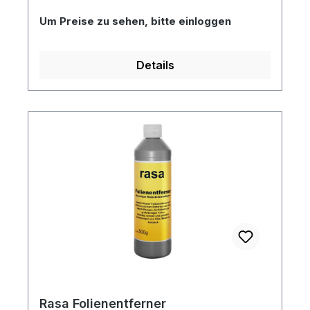
Verwendung mit Controltac™ und
Um Preise zu sehen, bitte einloggen
Scotchcal™ Folien.
Details
Rasa Folienentferner