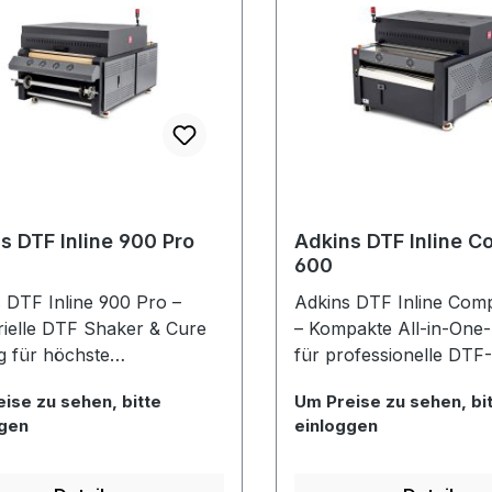
s DTF Inline 900 Pro
Adkins DTF Inline 
600
 DTF Inline 900 Pro –
Adkins DTF Inline Com
rielle DTF Shaker & Cure
– Kompakte All-in-One
 für höchste
für professionelle DTF-
tionsansprüche Die
Produktionen Die Adkins DTF
ise zu sehen, bitte
Um Preise zu sehen, bi
 DTF Inline 900 Pro ist
Inline Compact 600 wu
ggen
einloggen
istungsstarke, industrielle
entwickelt, um hohe
- und Cure-Einheit für
Produktionsanforderun
ofessionellen DTF-Roll-to-
erfüllen – ohne Kompro