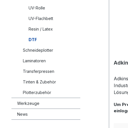
UV-Rolle
UV-Flachbett
Resin / Latex
DTF
Schneideplotter
Laminatoren
Adkin
Transferpressen
Adkins
Tinten & Zubehör
Indust
Lösung
Plotterzubehör
Produk
Werkzeuge
Um Pre
Adkins
einlo
eine le
News
Shaker
den pr