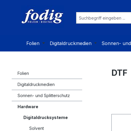
 Hauptinhalt springen
Zur Suche springen
Zur Hauptnavigation springen
Folien
Digitaldruckmedien
Sonnen- und 
DTF
Folien
Digitaldruckmedien
Sonnen- und Splitterschutz
Hardware
Digitaldrucksysteme
Solvent