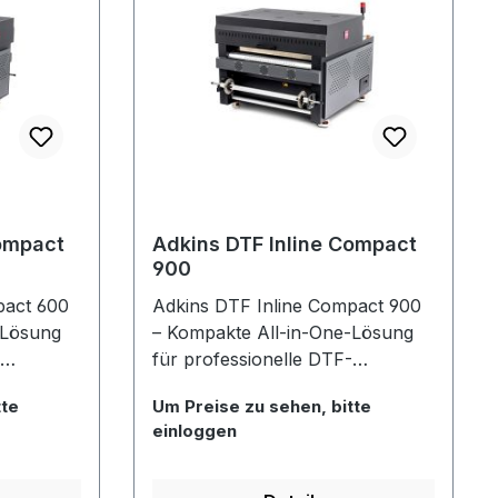
Compact
Adkins DTF Inline Compact
900
pact 600
Adkins DTF Inline Compact 900
-Lösung
– Kompakte All-in-One-Lösung
für professionelle DTF-
Produktionen Die Adkins DTF
tte
Um Preise zu sehen, bitte
rde
Inline Compact 900 wurde
einloggen
entwickelt, um hohe
gen zu
Produktionsanforderungen zu
misse bei
erfüllen – ohne Kompromisse bei