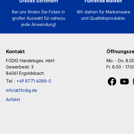
Großes Sortiment
Führende Marken
900 P
Einlau
auf un
Bei uns finden Sie Folien in
Wir stehen für Markenware
emissi
Spann
gekrü
großer Auswahl für nahezu
und Qualitätsprodukte.
deutli
Aufwic
eigne
jede Anwendung!
am Arb
einen 
ideal 
Filter
und ei
klassi
Wartun
Prozes
schwer
eine e
hohe 
realisierbar
Kontakt
Öffnungsze
Instandha
Intell
im UV-DTF
FODIG Handelsges. mbH
Mo. - Do. 8.00
Bauwei
einen e
Techno
Gewerbestr. 3
Fr. 8.00 - 17.
Typisc
der E
Design
84061 Ergoldsbach
die In
zahlr
gewün
Tel. :
+49 8771 4088-0
besond
Anwen
aufzub
info(at)fodig.de
Konstr
Servic
nicht 
kontin
Das Er
erfolg
Anfahrt
ausgel
praxis
Fehldr
gleich
vielen
und di
Perfor
Filmfü
gestalt
anspr
Medie
manuel