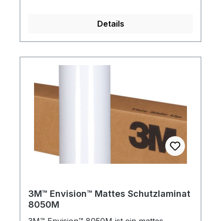
Verschmutzung und Beschädigungen.
Durch seine flexiblen Eigenschaften passt
Details
sich das Schutzlaminat ideal an einfache
Kurven und flache Untergründe an. Es ist
frei von PVC und lösemittelhaltigen
Klebstoffen, was bedeutet, dass es keine
schädlichen Dämpfe freisetzt und weniger
Auswirkungen auf die Umwelt hat.
3M™ Envision™ Mattes Schutzlaminat
8050M