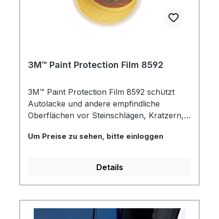
3M™ Paint Protection Film 8592
3M™ Paint Protection Film 8592 schützt
Autolacke und andere empfindliche
Oberflächen vor Steinschlägen, Kratzern,
Insekten, Flecken durch Teer, Benzin und
Um Preise zu sehen, bitte einloggen
anderen Fahrzeugflüssigkeiten sowie vor
Witterungseinflüssen, ohne die Optik des
Fahrzeugs zu beeinträchtigen.
Details