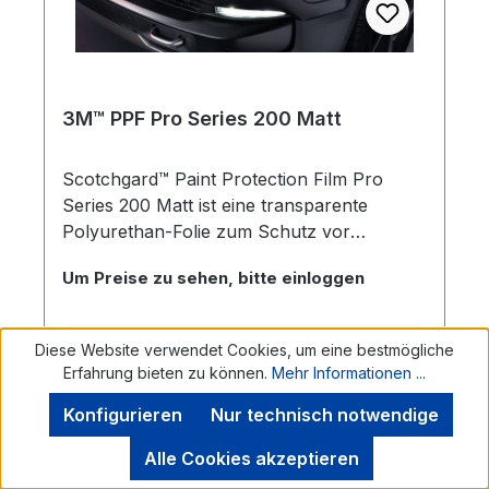
transparenten Schutzfolie versehen, die die
Qualität der Folie vor und während der
Verlegung schützt und sich nach der
Installation leicht entfernen lässt.
3M™ PPF Pro Series 200 Matt
Scotchgard™ Paint Protection Film Pro
Series 200 Matt ist eine transparente
Polyurethan-Folie zum Schutz vor
Umwelteinflüssen und ultravioletten
Um Preise zu sehen, bitte einloggen
Strahlen. Die Steinschlagschutzfolie ist mit
einer selbstheilenden Oberfläche
ausgestattet, die es ermöglicht, kleinere
Details
Diese Website verwendet Cookies, um eine bestmögliche
Kratzer durch Wärmeeinwirkungen auf der
Erfahrung bieten zu können.
Mehr Informationen ...
Folienoberfläche zu beseitigen. Durch den
Konfigurieren
Nur technisch notwendige
permanenten, druckempfindlichen
Seite
Seite
Seite
Seite
Seite
1
2
3
4
5
Acrylatklebstoff wird die
Alle Cookies akzeptieren
Repositionierbarkeit der Folie verbessert