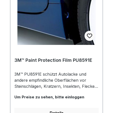
3M™ Paint Protection Film PU8591E
3M™ PU8591E schützt Autolacke und
andere empfindliche Oberflächen vor
Steinschlägen, Kratzern, Insekten, Flecken
durch Teer, Benzin und anderen
Um Preise zu sehen, bitte einloggen
Fahrzeugflüssigkeiten sowie vor
Witterungseinflüssen, ohne die Optik des
Fahrzeugs zu beeinträchtigen.