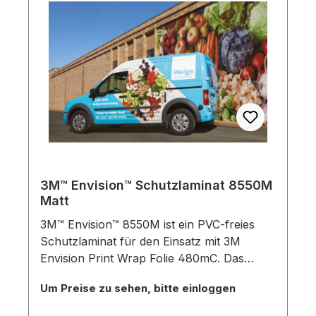
3M™ Envision™ Schutzlaminat 8550M
Matt
3M™ Envision™ 8550M ist ein PVC-freies
Schutzlaminat für den Einsatz mit 3M
Envision Print Wrap Folie 480mC. Das
matte Laminat weist eine hohe
Um Preise zu sehen, bitte einloggen
Dehnelastizität (bis zu 150%) auf und ist
voll 3D-tauglich. Passend zu 3M™ Envision™