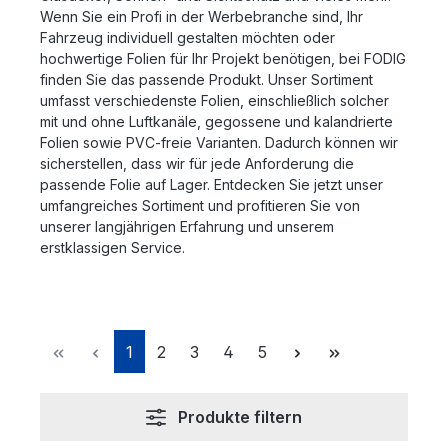
Wenn Sie ein Profi in der Werbebranche sind, Ihr
Fahrzeug individuell gestalten möchten oder
hochwertige Folien für Ihr Projekt benötigen, bei FODIG
finden Sie das passende Produkt. Unser Sortiment
umfasst verschiedenste Folien, einschließlich solcher
mit und ohne Luftkanäle, gegossene und kalandrierte
Folien sowie PVC-freie Varianten. Dadurch können wir
sicherstellen, dass wir für jede Anforderung die
passende Folie auf Lager. Entdecken Sie jetzt unser
umfangreiches Sortiment und profitieren Sie von
unserer langjährigen Erfahrung und unserem
erstklassigen Service.
Seite
Seite
Seite
Seite
Seite
1
2
3
4
5
Produkte filtern