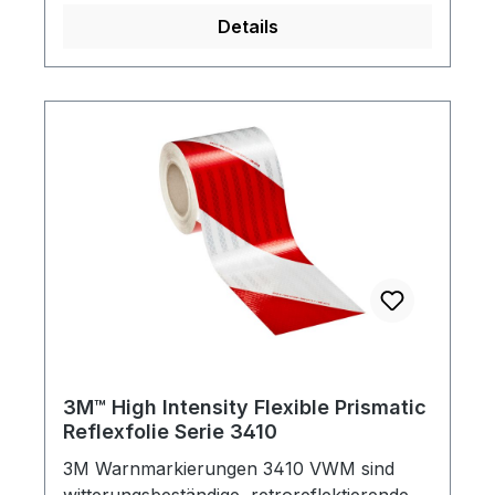
Print Wrap Film 480mV für die Verklebung
Details
auf 3D geformten Untergründen, Sicken
und Nieten.
3M™ High Intensity Flexible Prismatic
Reflexfolie Serie 3410
3M Warnmarkierungen 3410 VWM sind