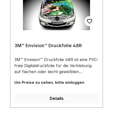
sich mit Solvent-, Latex-, Resin- und UV-
Tinten bedrucken. Laminatempfehlung:
3M™ Envision™ Schutzlaminat 8048G und
8050M
3M™ Envision™ Druckfolie 48R
3M™ Envision™ Druckfolie 48R ist eine PVC-
freie Digitaldruckfolie für die Verklebung
auf flachen oder leicht gewölbten
Oberflächen. Bei hohen Temperaturen
Um Preise zu sehen, bitte einloggen
bleibt die matte, weiße Druckfolie
dimensionsstabil und behält auch bei
niedrigen Temperaturen ihre Elastizität.
Details
Durch den Einsatz der 3M™ Envision™
Druckfolie 48R erzielen Sie