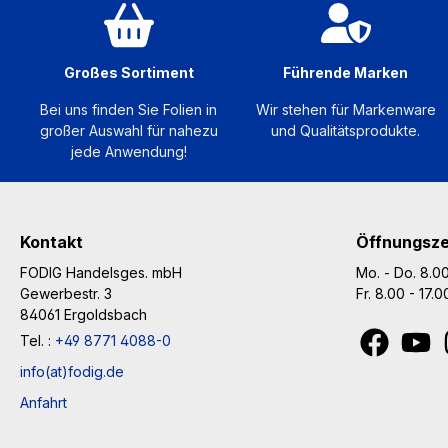
Verkleben von
Autotönungsfolien und
Flachglasfolien.
Großes Sortiment
Führende Marken
Empfohlene Ersatzklingen:
AB-10S
Bei uns finden Sie Folien in
Wir stehen für Markenware
großer Auswahl für nahezu
und Qualitätsprodukte.
jede Anwendung!
Kontakt
Öffnungsze
FODIG Handelsges. mbH
Mo. - Do. 8.00
Gewerbestr. 3
Fr. 8.00 - 17.
84061 Ergoldsbach
Tel. :
+49 8771 4088-0
info(at)fodig.de
Anfahrt