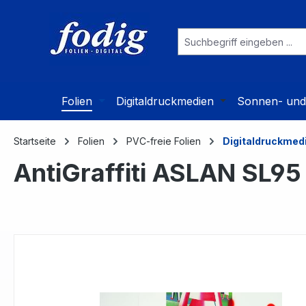
 Hauptinhalt springen
Zur Suche springen
Zur Hauptnavigation springen
Folien
Digitaldruckmedien
Sonnen- und 
Startseite
Folien
PVC-freie Folien
Digitaldruckmed
AntiGraffiti ASLAN SL95
Bildergalerie überspringen