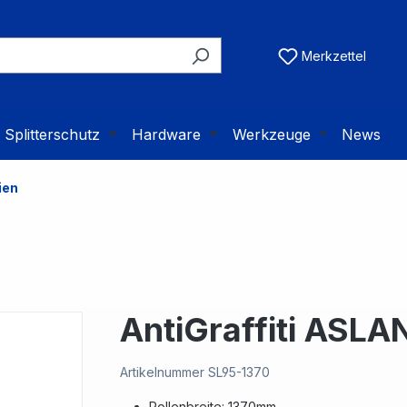
Merkzettel
Splitterschutz
Hardware
Werkzeuge
News
ien
AntiGraffiti ASLA
Artikelnummer
SL95-1370
Rollenbreite: 1370mm