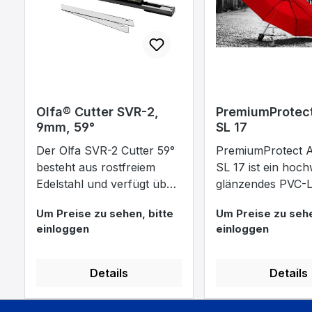
Olfa® Cutter SVR-2,
PremiumProtec
9mm, 59°
SL 17
Der Olfa SVR-2 Cutter 59°
PremiumProtect
besteht aus rostfreiem
SL 17 ist ein hoch
Edelstahl und verfügt über
glänzendes PVC-L
einen integrierten Autolock
für den Schutz v
Um Preise zu sehen, bitte
Um Preise zu sehe
mit dem ein
Digitaldruckfolien
einloggen
einloggen
versehentliches ausfahren
Laminat schützt gl
der scharfen Klinge
Oberflächen langfr
verhindert wird. Der
UV-Strahlen, Wit
Details
Details
Messerhalter eignet sich
und mechanisch
hervorragend beim
Verschleiß.