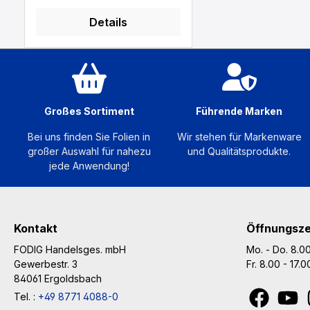
und die Verwendung auf
Plakatwänden und-säulen
Details
ermöglicht. Ausdrucke auf
dem mehrlagig
beschichteten Papier
überzeugen mit einer
hohen Farbbrillanz und
Großes Sortiment
Führende Marken
guter Kratzfestigkeit.
Ideales Material für den
Bei uns finden Sie Folien in
Wir stehen für Markenware
Druck von Außenplakaten,
großer Auswahl für nahezu
und Qualitätsprodukte.
Bauplänen etc.
jede Anwendung!
Laminatempfehlung: Mipa
WPA 2400-70-1001
Flüssiglaminat
Kontakt
Öffnungsze
FODIG Handelsges. mbH
Mo. - Do. 8.00
Gewerbestr. 3
Fr. 8.00 - 17.
84061 Ergoldsbach
Tel. :
+49 8771 4088-0