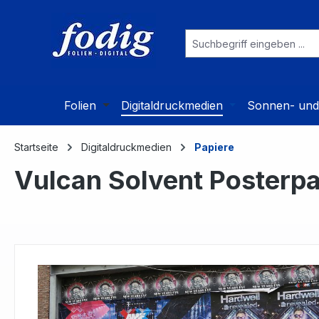
 Hauptinhalt springen
Zur Suche springen
Zur Hauptnavigation springen
Folien
Digitaldruckmedien
Sonnen- und 
Startseite
Digitaldruckmedien
Papiere
Vulcan Solvent Posterpa
Bildergalerie überspringen