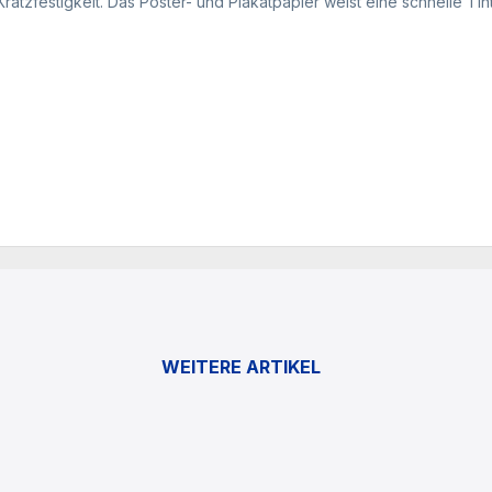
ratzfestigkeit. Das Poster- und Plakatpapier weist eine schnelle Tin
WEITERE ARTIKEL