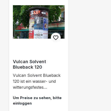
Vulcan Solvent
Blueback 120
Vulcan Solvent Blueback
120 ist ein wasser- und
witterungsfestes
Spezialpapier mit blau
Um Preise zu sehen, bitte
eingefärbter Rückseite, die
einloggen
eine hohe Opazität bewirkt