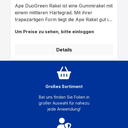
Ape DuoGreen Rakel ist eine Gummirakel mit
einem mittleren Härtegrad. Mit ihrer
trapezartigen Form liegt die Ape Rakel gut in
der Hand. Der zweilagige Aufbau verleiht der
Um Preise zu sehen, bitte einloggen
Rakel zugleich Stabilität und Flexibilität. Mit
den verschiedenen Kantenwinkeln von 30,
45 und 90 Grad haben Sie die Möglichkeit,
Details
einen unterschiedlichen Druck während des
Ausrakelns auszuüben. Bei
Scheibentönungsfolien können Sie somit die
.
Flüssigkeit bestmöglich aus der Folie
herausarbeiten und den Druck durch ein
Großes Sortiment
einfaches Drehen der Trapezrakel erhöhen.
Bei uns finden Sie Folien in
großer Auswahl für nahezu
jede Anwendung!