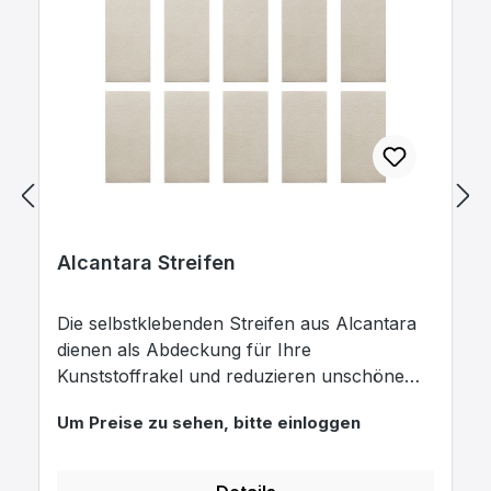
Alcantara Streifen
Die selbstklebenden Streifen aus Alcantara
dienen als Abdeckung für Ihre
Kunststoffrakel und reduzieren unschöne
Rakelspuren oder Kratzer auf der Folie. Die
Um Preise zu sehen, bitte einloggen
Alcantara Streifen erhöhen außerdem die
Lebensdauer Ihrer Rakel nachweislich.