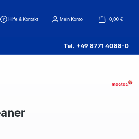
Warenko
Hilfe & Kontakt
Mein Konto
0,00 €
Tel. +49 8771 4088-0
eaner