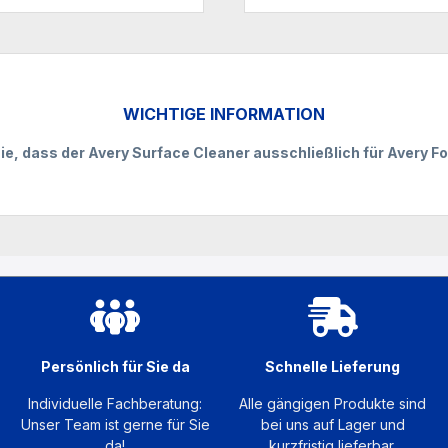
WICHTIGE INFORMATION
ie, dass der Avery Surface Cleaner ausschließlich für Avery Fol
Persönlich für Sie da
Schnelle Lieferung
Individuelle Fachberatung:
Alle gängigen Produkte sind
Unser Team ist gerne für Sie
bei uns auf Lager und
da!
kurzfristig lieferbar.