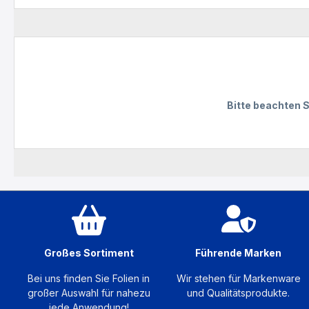
Bitte beachten S
Großes Sortiment
Führende Marken
Bei uns finden Sie Folien in
Wir stehen für Markenware
großer Auswahl für nahezu
und Qualitätsprodukte.
jede Anwendung!