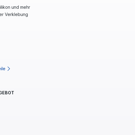
Silikon und mehr
der Verklebung
eile
NGEBOT