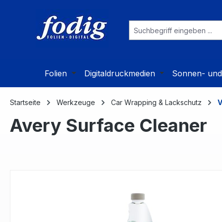
 Hauptinhalt springen
Zur Suche springen
Zur Hauptnavigation springen
Folien
Digitaldruckmedien
Sonnen- und 
Startseite
Werkzeuge
Car Wrapping & Lackschutz
V
Avery Surface Cleaner
Bildergalerie überspringen