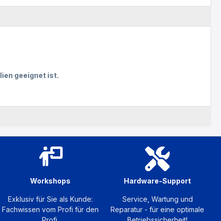
ien geeignet ist.
Workshops
Hardware-Support
Exklusiv für Sie als Kunde:
Service, Wartung und
Fachwissen vom Profi für den
Reparatur - für eine optimale
Profi.
Betriebssicherheit!