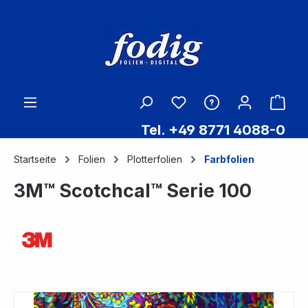
Zum Hauptinhalt springen
Ware
Tel. +49 8771 4088-0
Startseite
Folien
Plotterfolien
Farbfolien
3M™ Scotchcal™ Serie 100
Bildergalerie überspringen