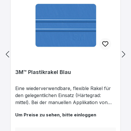
3M™ Plastikrakel Blau
Eine wiederverwendbare, flexible Rakel für
den gelegentlichen Einsatz (Härtegrad:
mittel). Bei der manuellen Applikation von
Folien oder vormaskierten Grafiken oder
Um Preise zu sehen, bitte einloggen
Texten ist dieses Tool die perfekte Lösung.