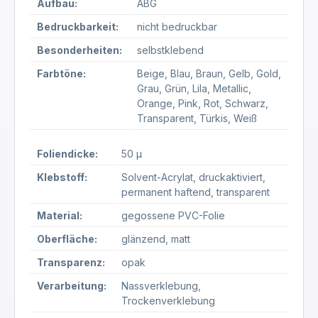
Aufbau:
ABG
Bedruckbarkeit:
nicht bedruckbar
Besonderheiten:
selbstklebend
Farbtöne:
Beige
, Blau
, Braun
, Gelb
, Gold
,
Grau
, Grün
, Lila
, Metallic
,
Orange
, Pink
, Rot
, Schwarz
,
Transparent
, Türkis
, Weiß
Foliendicke:
50 µ
Klebstoff:
Solvent-Acrylat
, druckaktiviert
,
permanent haftend
, transparent
Material:
gegossene PVC-Folie
Oberfläche:
glänzend
, matt
Transparenz:
opak
Verarbeitung:
Nassverklebung
,
Trockenverklebung